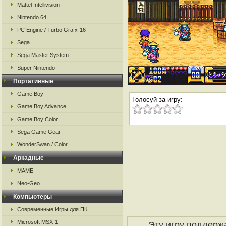
Mattel Intellivision
Nintendo 64
PC Engine / Turbo Grafx-16
Sega
Sega Master System
Super Nintendo
Портативные
Game Boy
Голосуй за игру:
Game Boy Advance
Game Boy Color
Sega Game Gear
WonderSwan / Color
Аркадные
MAME
Neo-Geo
Компьютеры
Современные Игры для ПК
Microsoft MSX-1
Эту игру поддерж