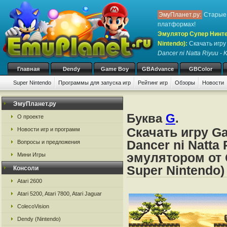
ЭмуПланет.ру:
Старые 
платформах!
Эмулятор Супер Нинте
Nintendo)
:
Скачать игр
Dancer ni Natta Riyuu - K
Главная
Dendy
Game Boy
GBAdvance
GBColor
Super Nintendo
Программы для запуска игр
Рейтинг игр
Обзоры
Новости
Игры:
#
A
B
C
D
E
F
G
H
I
J
K
L
M
N
O
P
Q
R
S
ЭмуПланет.ру
Буква
G
.
О проекте
Скачать игру G
Новости игр и программ
Dancer ni Natta 
Вопросы и предложения
эмулятором от 
Мини Игры
Super Nintendo)
Консоли
Atari 2600
Atari 5200, Atari 7800, Atari Jaguar
ColecoVision
Dendy (Nintendo)