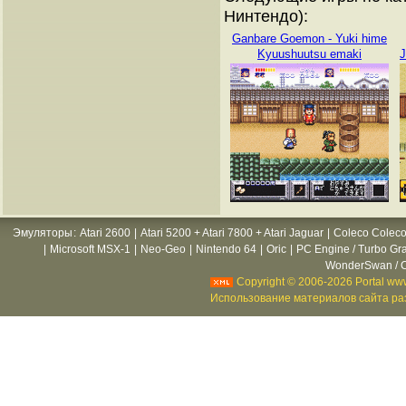
Нинтендо):
Ganbare Goemon - Yuki hime
Kyuushuutsu emaki
J
Эмуляторы
:
Atari 2600
|
Atari 5200 + Atari 7800 + Atari Jaguar
|
Coleco Coleco
|
Microsoft MSX-1
|
Neo-Geo
|
Nintendo 64
|
Oric
|
PC Engine / Turbo Gr
WonderSwan / C
Copyright © 2006-2026 Portal www
Использование материалов сайта раз