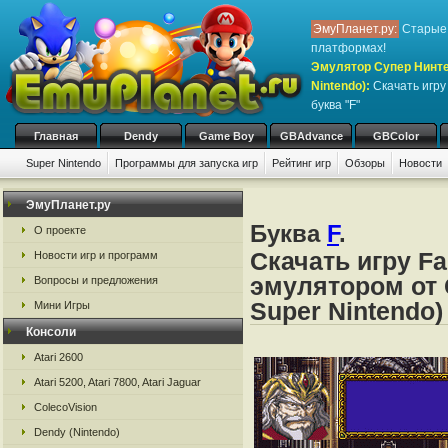
ЭмуПланет.ру:
Старые 
платформах!
Эмулятор Супер Нинте
Nintendo)
:
Скачать игр
буква "F"
Главная
Dendy
Game Boy
GBAdvance
GBColor
Super Nintendo
Программы для запуска игр
Рейтинг игр
Обзоры
Новости
Игры:
#
A
B
C
D
E
F
G
H
I
J
K
L
M
N
O
P
Q
R
S
ЭмуПланет.ру
Буква
F
.
О проекте
Скачать игру Fa
Новости игр и программ
эмулятором от 
Вопросы и предложения
Super Nintendo)
Мини Игры
Консоли
Atari 2600
Atari 5200, Atari 7800, Atari Jaguar
ColecoVision
Dendy (Nintendo)