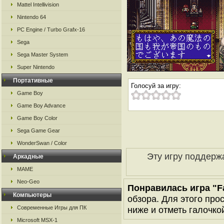
Mattel Intellivision
Nintendo 64
PC Engine / Turbo Grafx-16
Sega
Sega Master System
Super Nintendo
Портативные
Голосуй за игру:
Game Boy
Game Boy Advance
Game Boy Color
Sega Game Gear
WonderSwan / Color
Эту игру поддерж
Аркадные
MAME
Neo-Geo
Понравилась игра "Fa
Компьютеры
обзора. Для этого про
Современные Игры для ПК
ниже и отметь галочкой
Microsoft MSX-1