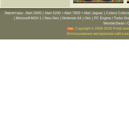
Эмуляторы
:
Atari 2600
|
Atari 5200 + Atari 7800 + Atari Jaguar
|
Coleco Coleco
|
Microsoft MSX-1
|
Neo-Geo
|
Nintendo 64
|
Oric
|
PC Engine / Turbo Gr
WonderSwan / C
Copyright © 2006-2026 Portal www
Использование материалов сайта раз