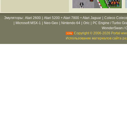
Эмуляторы
:
Atari 2600
|
Atari 5200 + Atari 7800 + Atari Jaguar
|
Coleco Coleco
|
Microsoft MSX-1
|
Neo-Geo
|
Nintendo 64
|
Oric
|
PC Engine / Turbo Gr
WonderSwan / C
Copyright © 2006-2026 Portal www
Использование материалов сайта раз