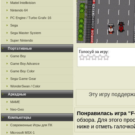
Mattel Intellivision
Nintendo 64
PC Engine / Turbo Grafx-16
Sega
Sega Master System
Super Nintendo
Портативные
Голосуй за игру:
Game Boy
Game Boy Advance
Game Boy Color
Sega Game Gear
WonderSwan / Color
Эту игру поддерж
Аркадные
MAME
Neo-Geo
Понравилась игра "F-
Компьютеры
обзора. Для этого про
Современные Игры для ПК
ниже и отметь галочкой
Microsoft MSX-1