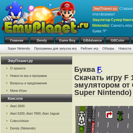
ЭмуПланет.ру:
Старые 
платформах!
Эмулятор Супер Нинте
Nintendo)
:
Скачать игр
буква "F"
Главная
Dendy
Game Boy
GBAdvance
GBColor
Super Nintendo
Программы для запуска игр
Рейтинг игр
Обзоры
Новости
Игры:
#
A
B
C
D
E
F
G
H
I
J
K
L
M
N
O
P
Q
R
S
ЭмуПланет.ру
Буква
F
.
О проекте
Скачать игру F 
Новости игр и программ
эмулятором от 
Вопросы и предложения
Super Nintendo)
Мини Игры
Консоли
Atari 2600
Atari 5200, Atari 7800, Atari Jaguar
ColecoVision
Dendy (Nintendo)