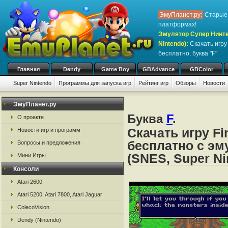
ЭмуПланет.ру:
Старые 
платформах!
Эмулятор Супер Нинте
Nintendo)
:
Скачать игр
бесплатно, буква "F"
Главная
Dendy
Game Boy
GBAdvance
GBColor
Super Nintendo
Программы для запуска игр
Рейтинг игр
Обзоры
Новости
Игры:
#
A
B
C
D
E
F
G
H
I
J
K
L
M
N
O
P
Q
R
S
ЭмуПланет.ру
Буква
F
.
О проекте
Скачать игру Fi
Новости игр и программ
бесплатно с эм
Вопросы и предложения
(SNES, Super Ni
Мини Игры
Консоли
Atari 2600
Atari 5200, Atari 7800, Atari Jaguar
ColecoVision
Dendy (Nintendo)