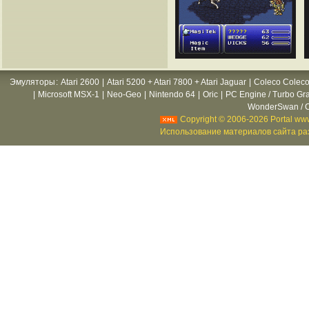
Эмуляторы
:
Atari 2600
|
Atari 5200 + Atari 7800 + Atari Jaguar
|
Coleco Coleco
|
Microsoft MSX-1
|
Neo-Geo
|
Nintendo 64
|
Oric
|
PC Engine / Turbo Gr
WonderSwan / C
Copyright © 2006-2026 Portal www
Использование материалов сайта раз