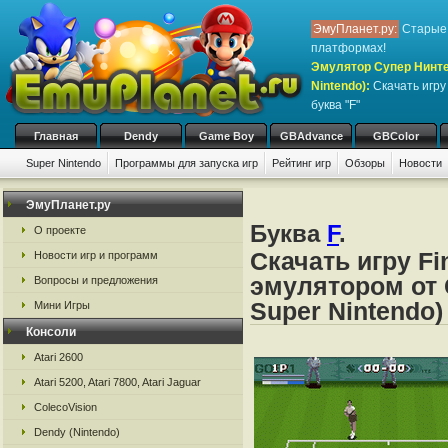
ЭмуПланет.ру:
Старые 
платформах!
Эмулятор Супер Нинте
Nintendo)
:
Скачать игр
буква "F"
Главная
Dendy
Game Boy
GBAdvance
GBColor
Super Nintendo
Программы для запуска игр
Рейтинг игр
Обзоры
Новости
Игры:
#
A
B
C
D
E
F
G
H
I
J
K
L
M
N
O
P
Q
R
S
ЭмуПланет.ру
Буква
F
.
О проекте
Скачать игру Fi
Новости игр и программ
эмулятором от 
Вопросы и предложения
Super Nintendo)
Мини Игры
Консоли
Atari 2600
Atari 5200, Atari 7800, Atari Jaguar
ColecoVision
Dendy (Nintendo)