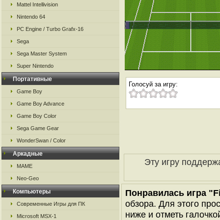
Mattel Intellivision
Nintendo 64
PC Engine / Turbo Grafx-16
Sega
Sega Master System
Super Nintendo
Портативные
Голосуй за игру:
Game Boy
Game Boy Advance
Game Boy Color
Sega Game Gear
WonderSwan / Color
Аркадные
Эту игру поддерж
MAME
Neo-Geo
Понравилась игра "Fi
Компьютеры
обзора. Для этого про
Современные Игры для ПК
ниже и отметь галочкой
Microsoft MSX-1