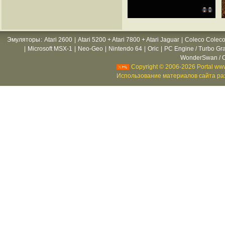
Эмуляторы
:
Atari 2600
|
Atari 5200 + Atari 7800 + Atari Jaguar
|
Coleco Coleco
|
Microsoft MSX-1
|
Neo-Geo
|
Nintendo 64
|
Oric
|
PC Engine / Turbo Gr
WonderSwan / C
Copyright © 2006-2026 Portal www
Использование материалов сайта раз