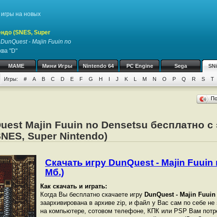
игры на новых
ндо (SNES, Super
у
DunQuest - Majin Fuuin no
ва "D"
MAME
Мини Игры
Nintendo 64
PC Engine
Sega
SN
Игры:
#
A
B
C
D
E
F
G
H
I
J
K
L
M
N
O
P
Q
R
S
T
П
uest Majin Fuuin no Densetsu бесплатно с
NES, Super Nintendo)
Скачать игру DunQuest - Majin Fuuin 
Мб.)
Как скачать и играть:
Когда Вы бесплатно скачаете игру
DunQuest - Majin Fuuin
заархивирована в архиве zip, и файл у Вас сам по себе не
на компьютере, сотовом телефоне, КПК или PSP Вам потр