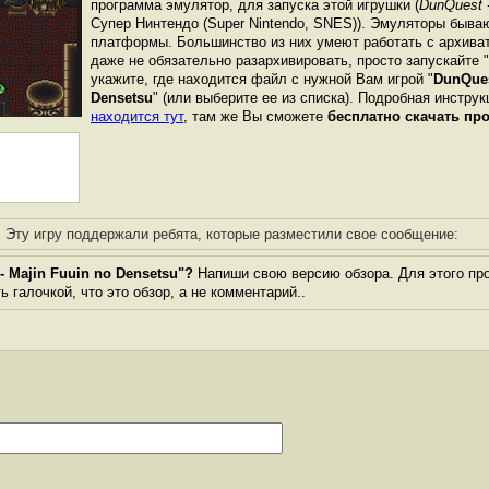
программа эмулятор, для запуска этой игрушки (
DunQuest -
Супер Нинтендо (Super Nintendo, SNES)). Эмуляторы быва
платформы. Большинство из них умеют работать с архиват
даже не обязательно разархивировать, просто запускайте 
укажите, где находится файл с нужной Вам игрой "
DunQues
Densetsu
" (или выберите ее из списка). Подробная инструк
находится тут
, там же Вы сможете
бесплатно скачать пр
Эту игру поддержали ребята, которые разместили свое сообщение:
 Majin Fuuin no Densetsu"?
Напиши свою версию обзора. Для этого про
 галочкой, что это обзор, а не комментарий..