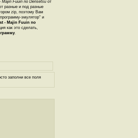
 Majin Fuuin no Densetsu
от
ют разные и под разные
ором zip, поэтому Вам
"программу-эмулятор" и
t - Majin Fuuin no
ция как это сделать,
ограмму
.
сто заполни все поля