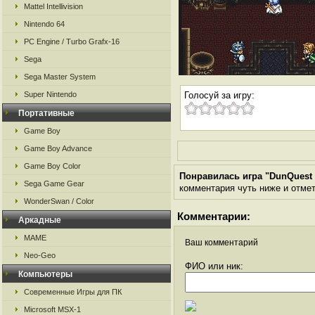
Mattel Intellivision
Nintendo 64
PC Engine / Turbo Grafx-16
Sega
Sega Master System
Super Nintendo
Голосуй за игру:
Портативные
Game Boy
Game Boy Advance
Game Boy Color
Понравилась игра "DunQuest -
Sega Game Gear
комментария чуть ниже и отметь
WonderSwan / Color
Комментарии:
Аркадные
MAME
Ваш комментарий
Neo-Geo
ФИО или ник:
Компьютеры
Современные Игры для ПК
Microsoft MSX-1