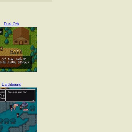
Dual Orb
Earthbound