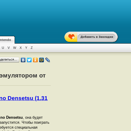
intendo
U
V
W
X
Y
Z
оделиться…
 эмулятором от
no Densetsu (1.31
 no Densetsu
, она будет
 запустится. Чтобы поиграть
ебуется специальная