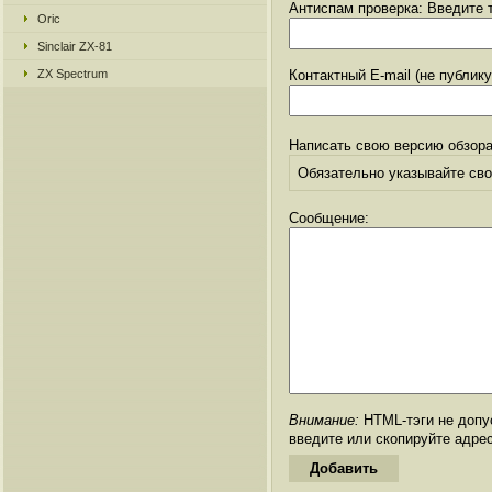
Антиспам проверка: Введите т
Oric
Sinclair ZX-81
ZX Spectrum
Контактный E-mail (не публик
Написать свою версию обзора
Обязательно указывайте свое
Сообщение:
Внимание:
HTML-тэги не допус
введите или скопируйте адре