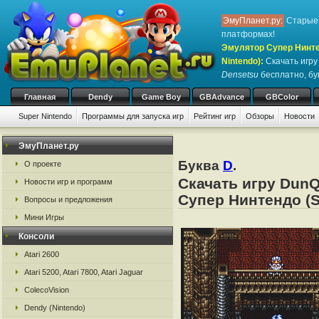
ЭмуПланет.ру:
Старые 
платформах!
Эмулятор Супер Нинте
Nintendo)
:
Скачать игр
Densetsu
бесплатно, бук
Главная
Dendy
Game Boy
GBAdvance
GBColor
Super Nintendo
Программы для запуска игр
Рейтинг игр
Обзоры
Новости
ЭмуПланет.ру
Буква
D
.
О проекте
Скачать игру DunQ
Новости игр и программ
Супер Нинтендо (S
Вопросы и предложения
Мини Игры
Консоли
Atari 2600
Atari 5200, Atari 7800, Atari Jaguar
ColecoVision
Dendy (Nintendo)