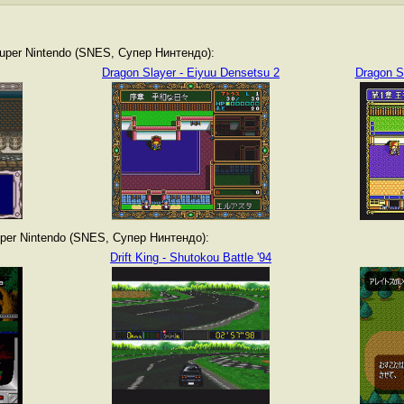
per Nintendo (SNES, Супер Нинтендо):
Dragon Slayer - Eiyuu Densetsu 2
Dragon S
er Nintendo (SNES, Супер Нинтендо):
Drift King - Shutokou Battle '94