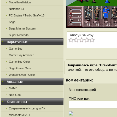
Mattel Intellivision
Nintendo 64
PC Engine / Turbo Grafx-16
Sega
Sega Master System
Голосуй за игру:
Super Nintendo
Портативные
Game Boy
Game Boy Advance
Game Boy Color
Понравилась игра "Drakkhen"
Sega Game Gear
галочкой, что это обзор, а не 
WonderSwan / Color
Комментарии:
Аркадные
MAME
Ваш комментарий
Neo-Geo
ФИО или ник:
Компьютеры
Современные Игры для ПК
Microsoft MSX-1