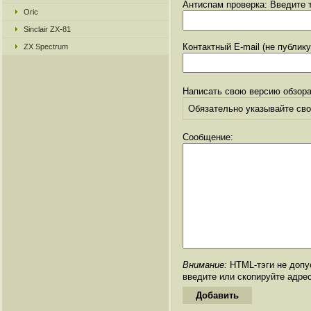
Антиспам проверка: Введите т
Oric
Sinclair ZX-81
Контактный E-mail (не публик
ZX Spectrum
Написать свою версию обзора
Обязательно указывайте свое
Сообщение:
Внимание:
HTML-тэги не допус
введите или скопируйте адре