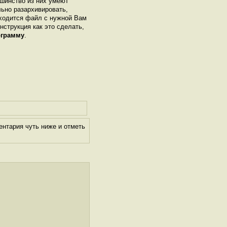
шинство из них умеют
льно разархивировать,
аходится файл с нужной Вам
инструкция как это сделать,
ограмму
.
ентария чуть ниже и отметь