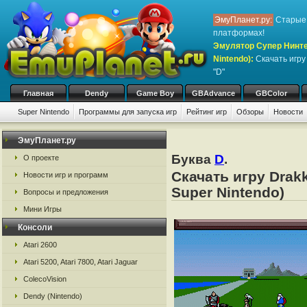
ЭмуПланет.ру:
Старые 
платформах!
Эмулятор Супер Нинте
Nintendo)
:
Скачать игр
"D"
Главная
Dendy
Game Boy
GBAdvance
GBColor
Super Nintendo
Программы для запуска игр
Рейтинг игр
Обзоры
Новости
ЭмуПланет.ру
Буква
D
.
О проекте
Скачать игру Drak
Новости игр и программ
Super Nintendo)
Вопросы и предложения
Мини Игры
Консоли
Atari 2600
Atari 5200, Atari 7800, Atari Jaguar
ColecoVision
Dendy (Nintendo)