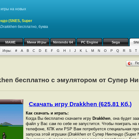
игры на новых
ндо (SNES, Super
у
Drakkhen
бесплатно, буква
MAME
Мини Игры
Nintendo 64
PC Engine
Sega
SN
Игры:
#
A
B
C
D
E
F
G
H
I
J
K
L
M
N
O
P
Q
R
S
T
П
khen бесплатно с эмулятором от Супер Ни
Скачать игру Drakkhen (625.81 Кб.)
Как скачать и играть:
Когда Вы бесплатно скачаете игру
Drakkhen
, она будет за
файл у Вас сам по себе не запустится. Чтобы поиграть на
телефоне, КПК или PSP Вам потребуется специальная про
запуска этой игрушки (
Drakkhen
от Супер Нинтендо (Super N