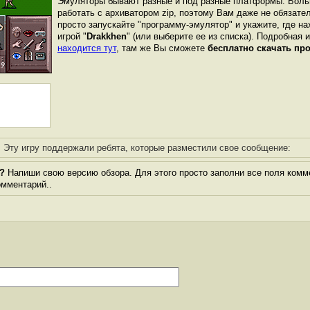
Эмуляторы бывают разные и под разные платформы. Боль
работать с архиватором zip, поэтому Вам даже не обязате
просто запускайте "программу-эмулятор" и укажите, где н
игрой "
Drakkhen
" (или выберите ее из списка). Подробная 
находится тут
, там же Вы сможете
бесплатно скачать пр
Эту игру поддержали ребята, которые разместили свое сообщение:
?
Напиши свою версию обзора. Для этого просто заполни все поля комм
комментарий..