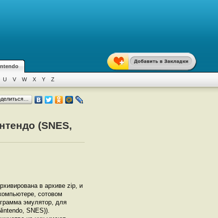
intendo
U
V
W
X
Y
Z
оделиться…
нтендо (SNES,
архивирована в архиве zip, и
 компьютере, сотовом
грамма эмулятор, для
intendo, SNES)).