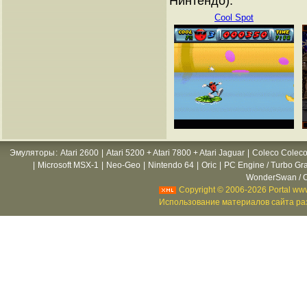
Нинтендо):
Cool Spot
Эмуляторы
:
Atari 2600
|
Atari 5200 + Atari 7800 + Atari Jaguar
|
Coleco Coleco
|
Microsoft MSX-1
|
Neo-Geo
|
Nintendo 64
|
Oric
|
PC Engine / Turbo Gr
WonderSwan / C
Copyright © 2006-2026 Portal www
Использование материалов сайта раз