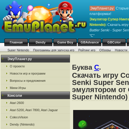
ЭмуПланет.ру:
Старые 
платформах!
Эмулятор Супер Нинте
Nintendo)
:
Скачать игр
Battler Senki - Super Se
"C"
Главная
Dendy
Game Boy
GBAdvance
GBColor
Super Nintendo
Программы для запуска игр
Рейтинг игр
Обзоры
Новости
Игры:
#
A
B
C
D
E
F
G
H
I
J
K
L
M
N
O
P
Q
R
S
ЭмуПланет.ру
Буква
C
.
О проекте
Скачать игру Co
Новости игр и программ
Senki Super Sen
Вопросы и предложения
эмулятором от 
Мини Игры
Super Nintendo)
Консоли
Atari 2600
Atari 5200, Atari 7800, Atari Jaguar
ColecoVision
Dendy (Nintendo)