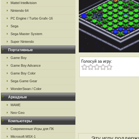
Mattel Intellivision
Nintendo 64
PC Engine / Turbo Grafx-16
Sega
Sega Master System
Super Nintendo
Портативные
Game Boy
Голосуй за игру:
Game Boy Advance
Game Boy Color
Sega Game Gear
WonderSwan / Color
Аркадные
MAME
Neo-Geo
Компьютеры
Современные Игры для ПК
Microsoft MSX-1
Эту игру поддерж