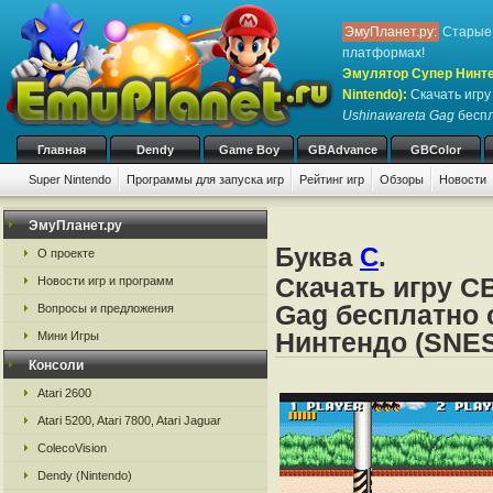
ЭмуПланет.ру:
Старые 
платформах!
Эмулятор Супер Нинте
Nintendo)
:
Скачать игр
Ushinawareta Gag
беспл
Главная
Dendy
Game Boy
GBAdvance
GBColor
Super Nintendo
Программы для запуска игр
Рейтинг игр
Обзоры
Новости
Игры:
#
A
B
C
D
E
F
G
H
I
J
K
L
M
N
O
P
Q
R
S
ЭмуПланет.ру
Буква
C
.
О проекте
Скачать игру C
Новости игр и программ
Gag бесплатно 
Вопросы и предложения
Нинтендо (SNES
Мини Игры
Консоли
Atari 2600
Atari 5200, Atari 7800, Atari Jaguar
ColecoVision
Dendy (Nintendo)