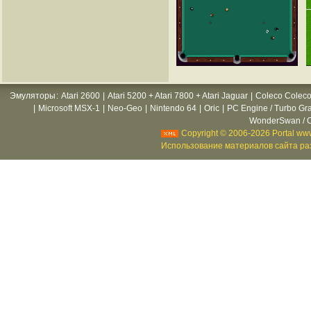
Эмуляторы
:
Atari 2600
|
Atari 5200 + Atari 7800 + Atari Jaguar
|
Coleco Coleco
|
Microsoft MSX-1
|
Neo-Geo
|
Nintendo 64
|
Oric
|
PC Engine / Turbo Gr
WonderSwan / C
Copyright © 2006-2026 Portal www
Использование материалов сайта раз