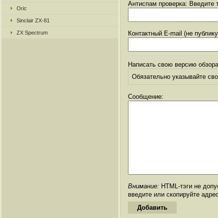
Антиспам проверка: Введите т
Oric
Sinclair ZX-81
ZX Spectrum
Контактный E-mail (не публик
Написать свою версию обзора
Обязательно указывайте свое
Сообщение:
Внимание:
HTML-тэги не допус
введите или скопируйте адре