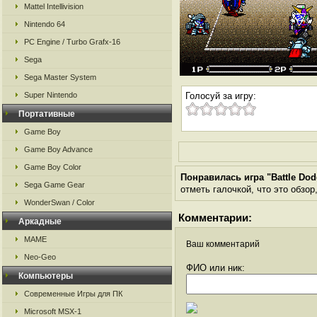
Mattel Intellivision
Nintendo 64
PC Engine / Turbo Grafx-16
Sega
Sega Master System
Super Nintendo
Голосуй за игру:
Портативные
Game Boy
Game Boy Advance
Game Boy Color
Понравилась игра "Battle Dod
Sega Game Gear
отметь галочкой, что это обзор
WonderSwan / Color
Комментарии:
Аркадные
MAME
Ваш комментарий
Neo-Geo
ФИО или ник:
Компьютеры
Современные Игры для ПК
Microsoft MSX-1