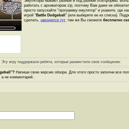
Эмуляторы бывают разные и под разные платформы. Боль
работать с архиватором zip, поэтому Вам даже не обязате
просто запускайте "программу-эмулятор" и укажите, где н
игрой "
Battle Dodgeball
" (или выберите ее из списка). Под
сделать,
находится тут
, там же Вы сможете
бесплатно ск
Эту игру поддержали ребята, которые разместили свое сообщение:
geball"?
Напиши свою версию обзора. Для этого просто заполни все пол
, а не комментарий..