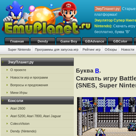
ЭмуПланет.ру:
Старые 
платформах!
Эмулятор Супер Нинте
Nintendo)
:
Скачать игр
бесплатно, буква "B"
Главная
Dendy
Game Boy
GBAdvance
GBColor
Super Nintendo
Программы для запуска игр
Рейтинг игр
Обзоры
Новости
ЭмуПланет.ру
Буква
B
.
О проекте
Скачать игру Batt
Новости игр и программ
(SNES, Super Ninte
Вопросы и предложения
Мини Игры
Консоли
Atari 2600
Atari 5200, Atari 7800, Atari Jaguar
ColecoVision
Dendy (Nintendo)