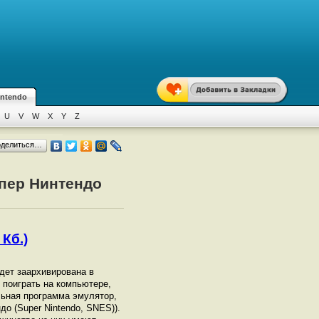
intendo
U
V
W
X
Y
Z
оделиться…
упер Нинтендо
 Кб.)
удет заархивирована в
ы поиграть на компьютере,
ьная программа эмулятор,
о (Super Nintendo, SNES)).