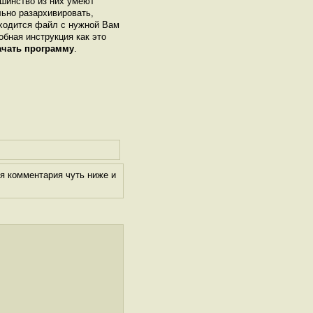
шинство из них умеют
льно разархивировать,
аходится файл с нужной Вам
робная инструкция как это
ачать программу
.
я комментария чуть ниже и