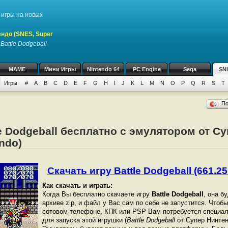
игры на новых
ндо (SNES, Super
у
Battle Dodgeball
MAME
Мини Игры
Nintendo 64
PC Engine
Sega
SN
Игры:
#
A
B
C
D
E
F
G
H
I
J
K
L
M
N
O
P
Q
R
S
T
П
le Dodgeball бесплатно с эмулятором от С
ndo)
Скачать игру Battle Dodgeball (661.25
Как скачать и играть:
Когда Вы бесплатно скачаете игру
Battle Dodgeball
, она б
архиве zip, и файл у Вас сам по себе не запустится. Чтоб
сотовом телефоне, КПК или PSP Вам потребуется специал
для запуска этой игрушки (
Battle Dodgeball
от Супер Нинтенд