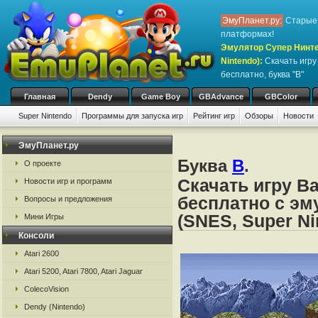
ЭмуПланет.ру:
Старые 
платформах!
Эмулятор Супер Нинте
Nintendo)
:
Скачать игр
бесплатно, буква "B"
Главная
Dendy
Game Boy
GBAdvance
GBColor
Super Nintendo
Программы для запуска игр
Рейтинг игр
Обзоры
Новости
Игры:
#
A
B
C
D
E
F
G
H
I
J
K
L
M
N
O
P
Q
R
S
ЭмуПланет.ру
Буква
B
.
О проекте
Скачать игру Ba
Новости игр и программ
бесплатно с эм
Вопросы и предложения
(SNES, Super Ni
Мини Игры
Консоли
Atari 2600
Atari 5200, Atari 7800, Atari Jaguar
ColecoVision
Dendy (Nintendo)