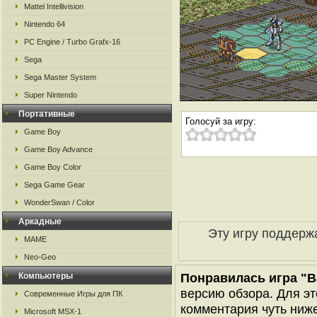
Mattel Intellivision
Nintendo 64
PC Engine / Turbo Grafx-16
Sega
Sega Master System
Super Nintendo
Портативные
Голосуй за игру:
Game Boy
Game Boy Advance
Game Boy Color
Sega Game Gear
WonderSwan / Color
Аркадные
Эту игру поддерж
MAME
Neo-Geo
Понравилась игра "Ba
Компьютеры
версию обзора. Для эт
Современные Игры для ПК
комментария чуть ниже 
Microsoft MSX-1