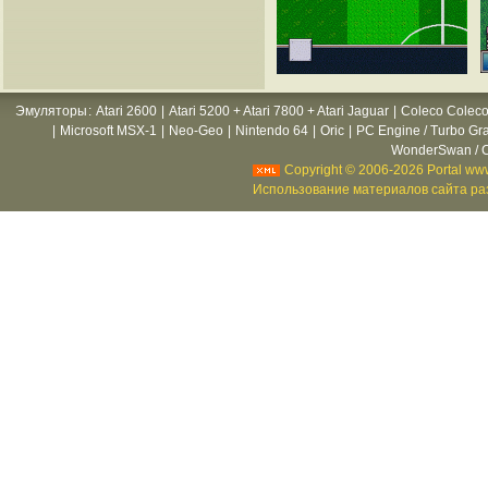
Эмуляторы
:
Atari 2600
|
Atari 5200 + Atari 7800 + Atari Jaguar
|
Coleco Coleco
|
Microsoft MSX-1
|
Neo-Geo
|
Nintendo 64
|
Oric
|
PC Engine / Turbo Gr
WonderSwan / C
Copyright © 2006-2026 Portal www
Использование материалов сайта раз