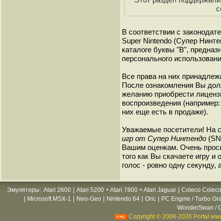
с
В соответствии с законодат
Super Nintendo (Супер Нинт
каталоге буквы "B", предна
персонального использовани
Все права на них принадлежа
После ознакомления Вы дол
желанию приобрести лиценз
воспроизведения (например: 
них еще есть в продаже).
Уважаемые посетители! На 
игр от Супер Нинтендо
(SNE
Вашим оценкам. Очень прос
того как Вы скачаете игру и
голос - ровно одну секунду, 
Эмуляторы
:
Atari 2600
|
Atari 5200 + Atari 7800 + Atari Jaguar
|
Coleco Coleco
|
Microsoft MSX-1
|
Neo-Geo
|
Nintendo 64
|
Oric
|
PC Engine / Turbo Gr
WonderSwan / C
Copyright © 2006-2026 Portal www