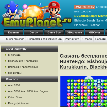
ЭмуПланет.ру:
Старые 
платформах!
Эмулятор Super Ninten
Bishoujo Senshi Sailor M
Blackhawk, Blazeon
Главная
Dendy
Game Boy
GBAdvance
GBColor
Super Nintendo
Программы для запуска игр
Рейтинг игр
Обзоры
Новости
Игры:
#
A
B
C
D
E
F
G
H
I
J
K
L
M
N
O
P
Q
R
S
ЭмуПланет.ру
Скачать бесплатно
О проекте
Нинтендо: Bishoujo
Новости игр и программ
Kurukkurin, Blackh
Вопросы и предложения
Мини Игры
Консоли
Atari 2600
Atari 5200, Atari 7800, Atari Jaguar
ColecoVision
Dendy (Nintendo)