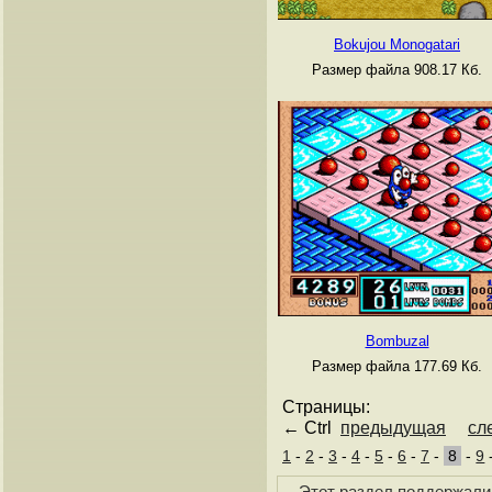
Bokujou Monogatari
Размер файла 908.17 Кб.
Bombuzal
Размер файла 177.69 Кб.
Страницы:
← Ctrl
предыдущая
сл
1
-
2
-
3
-
4
-
5
-
6
-
7
-
8
-
9
Этот раздел поддержали 