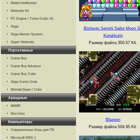
Mattel Intellivision
Nintendo 64
PC Engine / Turbo Grafx-16
Sega
Bishoujo Senshi Sailor Moon S
Sega Master System
Kurukkurin
Super Nintendo
Размер файла 350.67 Кб.
Портативные
Game Boy
Game Boy Advance
Game Boy Color
Sega Game Gear
WonderSwan / Color
Аркадные
MAME
Neo-Geo
Blazeon
Компьютеры
Размер файла 504.95 Кб.
Современные Игры для ПК
Microsoft MSX-1