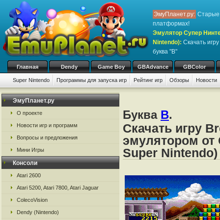
ЭмуПланет.ру:
Старые 
платформах!
Эмулятор Супер Нинте
Nintendo)
:
Скачать игр
буква "B"
Главная
Dendy
Game Boy
GBAdvance
GBColor
Super Nintendo
Программы для запуска игр
Рейтинг игр
Обзоры
Новости
Игры:
#
A
B
C
D
E
F
G
H
I
J
K
L
M
N
O
P
Q
R
S
ЭмуПланет.ру
Буква
B
.
О проекте
Скачать игру B
Новости игр и программ
эмулятором от 
Вопросы и предложения
Super Nintendo)
Мини Игры
Консоли
Atari 2600
Atari 5200, Atari 7800, Atari Jaguar
ColecoVision
Dendy (Nintendo)