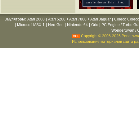
Эмуляторы
:
Atari 2600
|
Atari 5200 + Atari 7800 + Atari Jaguar
|
Coleco Coleco
|
Microsoft MSX-1
|
Neo-Geo
|
Nintendo 64
|
Oric
|
PC Engine / Turbo Gr
WonderSwan / C
Copyright © 2006-2026 Portal www
Использование материалов сайта раз