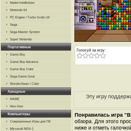
Mattel Intellivision
Nintendo 64
PC Engine / Turbo Grafx-16
Sega
Sega Master System
Super Nintendo
Портативные
Голосуй за игру:
Game Boy
Game Boy Advance
Game Boy Color
Sega Game Gear
WonderSwan / Color
Аркадные
Эту игру поддерж
MAME
Neo-Geo
Понравилась игра "B
Компьютеры
обзора. Для этого про
Современные Игры для ПК
ниже и отметь галочкой
Microsoft MSX-1