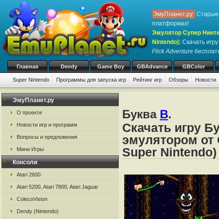
ЭмуПланет.ру:
Старые 
платформах!
Эмулятор Супер Нинте
Nintendo)
:
Скачать игр
Flick Adventure
бесплатн
Главная
Dendy
Game Boy
GBAdvance
GBColor
Super Nintendo
Программы для запуска игр
Рейтинг игр
Обзоры
Новости
Игры:
#
A
B
C
D
E
F
G
H
I
J
K
L
M
N
O
P
Q
R
S
ЭмуПланет.ру
Буква
B
.
О проекте
Скачать игру Б
Новости игр и программ
эмулятором от 
Вопросы и предложения
Super Nintendo)
Мини Игры
Консоли
Atari 2600
Atari 5200, Atari 7800, Atari Jaguar
ColecoVision
Dendy (Nintendo)