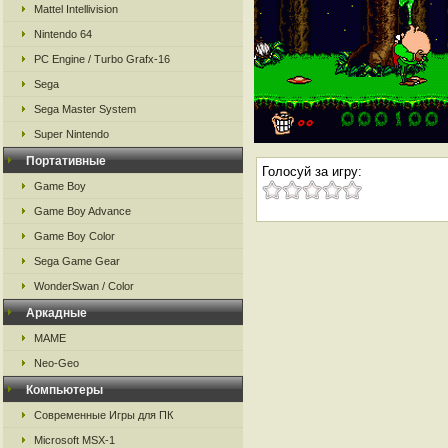
Mattel Intellivision
Nintendo 64
PC Engine / Turbo Grafx-16
Sega
Sega Master System
Super Nintendo
Портативные
Голосуй за игру:
Game Boy
Game Boy Advance
Game Boy Color
Sega Game Gear
WonderSwan / Color
Аркадные
MAME
Neo-Geo
Компьютеры
Современные Игры для ПК
Microsoft MSX-1