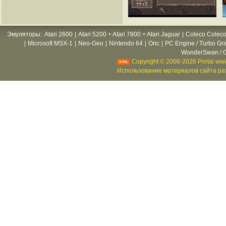
Эмуляторы
:
Atari 2600
|
Atari 5200 + Atari 7800 + Atari Jaguar
|
Coleco Coleco
|
Microsoft MSX-1
|
Neo-Geo
|
Nintendo 64
|
Oric
|
PC Engine / Turbo Gr
WonderSwan / C
Copyright © 2006-2026 Portal www
Использование материалов сайта раз