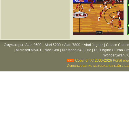
Эмуляторы
:
Atari 2600
|
Atari 5200 + Atari 7800 + Atari Jaguar
|
Coleco Coleco
|
Microsoft MSX-1
|
Neo-Geo
|
Nintendo 64
|
Oric
|
PC Engine / Turbo Gr
WonderSwan / C
Copyright © 2006-2026 Portal www
Использование материалов сайта раз