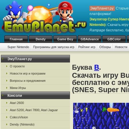
ЭмуПланет.ру:
Старые 
платформах!
Эмулятор Супер Нинте
Nintendo)
:
Скачать игр
Rampage
бесплатно, бу
Главная
Dendy
Game Boy
GBAdvance
GBColor
Super Nintendo
Программы для запуска игр
Рейтинг игр
Обзоры
Новости
Игры:
#
A
B
C
D
E
F
G
H
I
J
K
L
M
N
O
P
Q
R
S
ЭмуПланет.ру
Буква
B
.
О проекте
Скачать игру B
Новости игр и программ
бесплатно с эм
Вопросы и предложения
(SNES, Super Ni
Мини Игры
Консоли
Atari 2600
Atari 5200, Atari 7800, Atari Jaguar
ColecoVision
Dendy (Nintendo)