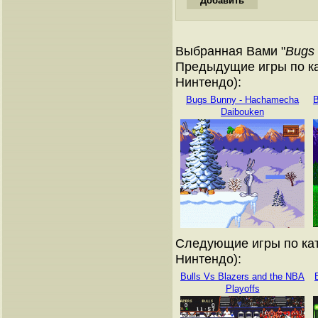
Выбранная Вами "
Bugs 
Предыдущие игры по ка
Нинтендо):
Bugs Bunny - Hachamecha
B
Daibouken
Следующие игры по кат
Нинтендо):
Bulls Vs Blazers and the NBA
Playoffs