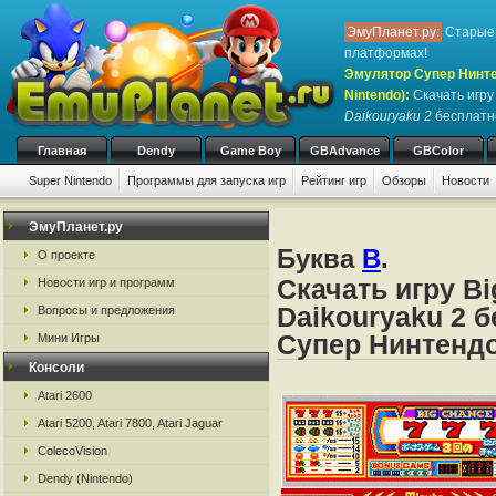
ЭмуПланет.ру:
Старые 
платформах!
Эмулятор Супер Нинте
Nintendo)
:
Скачать игр
Daikouryaku 2
бесплатно
Главная
Dendy
Game Boy
GBAdvance
GBColor
Super Nintendo
Программы для запуска игр
Рейтинг игр
Обзоры
Новости
Игры:
#
A
B
C
D
E
F
G
H
I
J
K
L
M
N
O
P
Q
R
S
ЭмуПланет.ру
Буква
B
.
О проекте
Скачать игру Big
Новости игр и программ
Daikouryaku 2 
Вопросы и предложения
Супер Нинтендо
Мини Игры
Консоли
Atari 2600
Atari 5200, Atari 7800, Atari Jaguar
ColecoVision
Dendy (Nintendo)