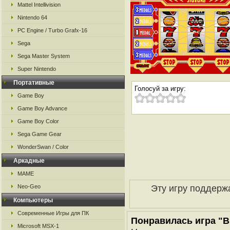
Mattel Intellivision
Nintendo 64
PC Engine / Turbo Grafx-16
Sega
Sega Master System
Super Nintendo
Портативные
Голосуй за игру:
Game Boy
Game Boy Advance
Game Boy Color
Sega Game Gear
WonderSwan / Color
Аркадные
MAME
Эту игру поддерж
Neo-Geo
Компьютеры
Современные Игры для ПК
Понравилась игра "Big
Microsoft MSX-1