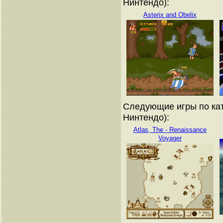
Нинтендо):
Asterix and Obelix
Следующие игры по кат
Нинтендо):
Atlas, The - Renaissance
Voyager