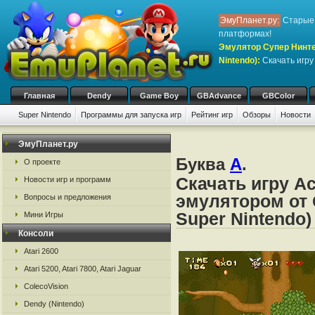
ЭмуПланет.ру:
Старые 
платформах!
Эмулятор Супер Нинте
Nintendo)
:
Скачать игр
Главная
Dendy
Game Boy
GBAdvance
GBColor
Super Nintendo
Программы для запуска игр
Рейтинг игр
Обзоры
Новости
Игры:
#
A
B
C
D
E
F
G
H
I
J
K
L
M
N
O
P
Q
R
S
ЭмуПланет.ру
Буква
A
.
О проекте
Скачать игру Ас
Новости игр и программ
эмулятором от 
Вопросы и предложения
Super Nintendo)
Мини Игры
Консоли
Atari 2600
Atari 5200, Atari 7800, Atari Jaguar
ColecoVision
Dendy (Nintendo)