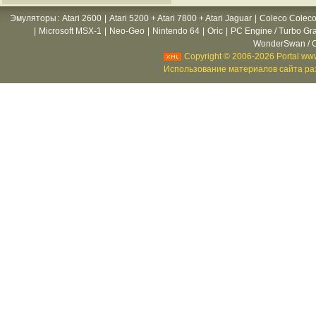
Эмуляторы
:
Atari 2600
|
Atari 5200 + Atari 7800 + Atari Jaguar
|
Coleco Coleco
|
Microsoft MSX-1
|
Neo-Geo
|
Nintendo 64
|
Oric
|
PC Engine / Turbo Gr
WonderSwan / C
Copyright © 2006-2026 Portal www
Использование материалов сайта раз