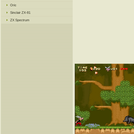
Oric
Sinclair ZX-81
ZX Spectrum