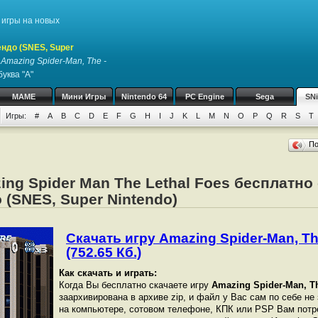
игры на новых
ндо (SNES, Super
у
Amazing Spider-Man, The -
уква "A"
MAME
Мини Игры
Nintendo 64
PC Engine
Sega
SN
Игры:
#
A
B
C
D
E
F
G
H
I
J
K
L
M
N
O
P
Q
R
S
T
П
ing Spider Man The Lethal Foes бесплатно
 (SNES, Super Nintendo)
Скачать игру Amazing Spider-Man, The
(752.65 Кб.)
Как скачать и играть:
Когда Вы бесплатно скачаете игру
Amazing Spider-Man, Th
заархивирована в архиве zip, и файл у Вас сам по себе не
на компьютере, сотовом телефоне, КПК или PSP Вам потр