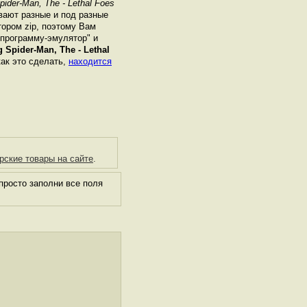
ider-Man, The - Lethal Foes
вают разные и под разные
ором zip, поэтому Вам
"программу-эмулятор" и
 Spider-Man, The - Lethal
как это сделать,
находится
рские товары на сайте
.
просто заполни все поля