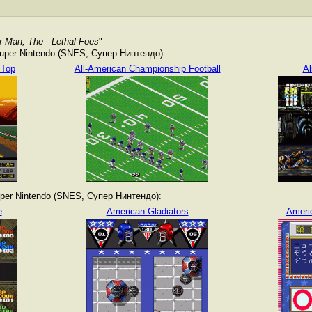
-Man, The - Lethal Foes
"
per Nintendo (SNES, Супер Нинтендо):
 Top
All-American Championship Football
Al
er Nintendo (SNES, Супер Нинтендо):
e
American Gladiators
Ameri