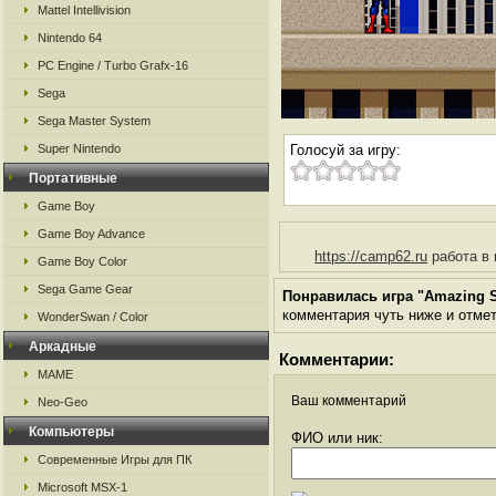
Mattel Intellivision
Nintendo 64
PC Engine / Turbo Grafx-16
Sega
Sega Master System
Super Nintendo
Голосуй за игру:
Портативные
Game Boy
Game Boy Advance
https://camp62.ru
работа в 
Game Boy Color
Sega Game Gear
Понравилась игра "Amazing Sp
комментария чуть ниже и отметь
WonderSwan / Color
Аркадные
Комментарии:
MAME
Ваш комментарий
Neo-Geo
Компьютеры
ФИО или ник:
Современные Игры для ПК
Microsoft MSX-1