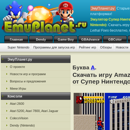
ЭмуПланет.ру:
Старые 
платформах!
Эмулятор Супер Нинте
Nintendo)
:
Скачать игр
Lethal Foes
бесплатно, б
Главная
Dendy
Game Boy
GBAdvance
GBColor
Super Nintendo
Программы для запуска игр
Рейтинг игр
Обзоры
Новости
ЭмуПланет.ру
Буква
A
.
О проекте
Скачать игру Amaz
Новости игр и программ
от Супер Нинтендо
Вопросы и предложения
Мини Игры
Консоли
Atari 2600
Atari 5200, Atari 7800, Atari Jaguar
ColecoVision
Dendy (Nintendo)