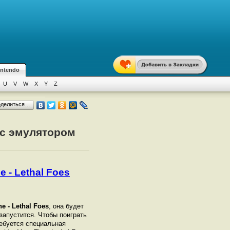
intendo
U
V
W
X
Y
Z
оделиться…
 с эмулятором
 - Lethal Foes
e - Lethal Foes
, она будет
 запустится. Чтобы поиграть
ебуется специальная