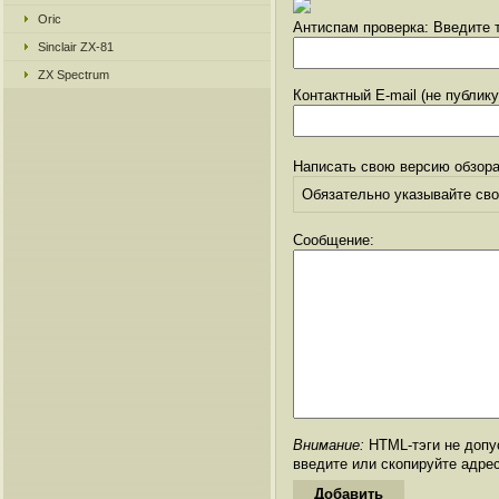
Oric
Антиспам проверка: Введите т
Sinclair ZX-81
ZX Spectrum
Контактный E-mail (не публик
Написать свою версию обзора
Обязательно указывайте свое
Сообщение:
Внимание:
HTML-тэги не допус
введите или скопируйте адре