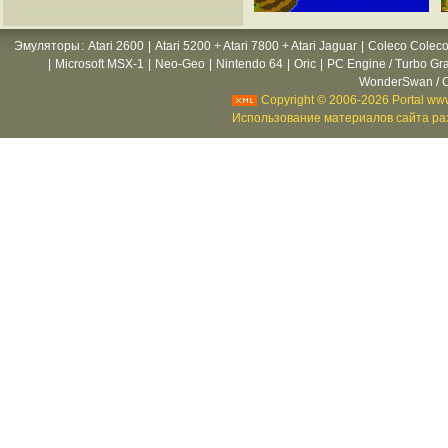
Эмуляторы
:
Atari 2600
|
Atari 5200 + Atari 7800 + Atari Jaguar
|
Coleco Coleco
|
Microsoft MSX-1
|
Neo-Geo
|
Nintendo 64
|
Oric
|
PC Engine / Turbo Gr
WonderSwan / C
Copyright © 2006-2026 Portal www
Использование материалов сайта раз