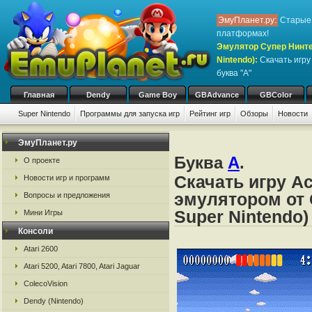
ЭмуПланет.ру:
Старые 
платформах!
Эмулятор Супер Нинте
Nintendo)
:
Скачать игр
буква "A"
Главная
Dendy
Game Boy
GBAdvance
GBColor
Super Nintendo
Программы для запуска игр
Рейтинг игр
Обзоры
Новости
Игры:
#
A
B
C
D
E
F
G
H
I
J
K
L
M
N
O
P
Q
R
S
ЭмуПланет.ру
Буква
A
.
О проекте
Скачать игру Ac
Новости игр и программ
эмулятором от 
Вопросы и предложения
Super Nintendo)
Мини Игры
Консоли
Atari 2600
Atari 5200, Atari 7800, Atari Jaguar
ColecoVision
Dendy (Nintendo)